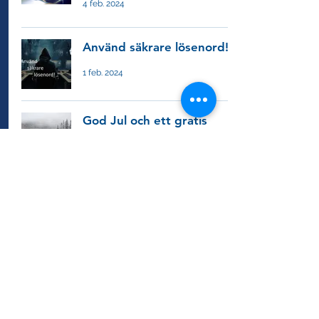
4 feb. 2024
Använd säkrare lösenord!
1 feb. 2024
God Jul och ett gratis
julklappstips till alla som
jobbar med lokalvård och
facility management
21 dec. 2023
Reflektioner från Clean &
Facility
14 dec. 2023