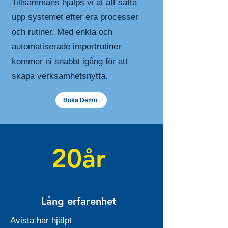
Tillsammans hjälps vi åt att sätta
upp systemet efter era processer
och rutiner. Med enkla och
automatiserade importrutiner
kommer ni snabbt igång för att
skapa verksamhetsnytta.
Boka Demo
20år
Lång erfarenhet
Avista har hjälpt