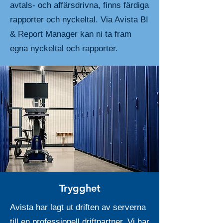
avtals- och affärsdrivna, finns färdiga
rapporter och nyckeltal. Via Avista BI
& Report Manager kan ni ta fram
egna nyckeltal och rapporter.
Trygghet
Avista har lagt ut driften av serverna
till en professionell driftpartner. Vi har