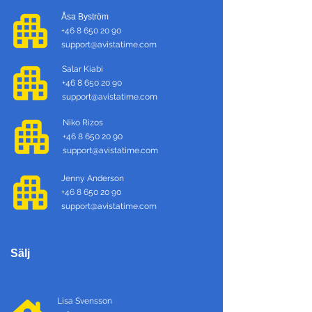
Åsa Byström
+46 8 650 20 90
support@avistatime.com
Salar Kiabi
+46 8 650 20 90
support@avistatime.com
Niko Rizos
+46 8 650 20 90
support@avistatime.com
Jenny Anderson
+46 8 650 20 90
support@avistatime.com
Sälj
Lisa Svensson