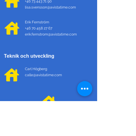
+46 73 443 71 90
lisa.svensson@avistatime.com
Erik Fernström
+46 70 458 27 67
erik.fernstrom@avistatime.com
Teknik och utveckling
Carl Högberg
calle@avistatime.com
Oscar Stenqvist
oscar@avistatime.com