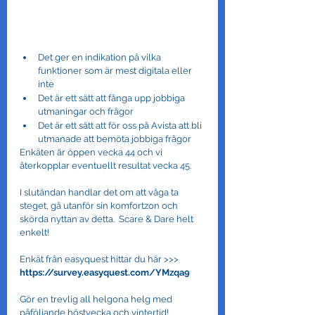
Det ger en indikation på vilka 
funktioner som är mest digitala eller 
inte
Det är ett sätt att fånga upp jobbiga 
utmaningar och frågor
Det är ett sätt att för oss på Avista att bli 
utmanade att bemöta jobbiga frågor
Enkäten är öppen vecka 44 och vi 
återkopplar eventuellt resultat vecka 45.
I slutändan handlar det om att våga ta 
steget, gå utanför sin komfortzon och 
skörda nyttan av detta.  Scare & Dare helt 
enkelt!
Enkät från easyquest hittar du här >>> 
https://survey.easyquest.com/YMzqa9
Gör en trevlig all helgona helg med 
påföljande höstvecka och vintertid!