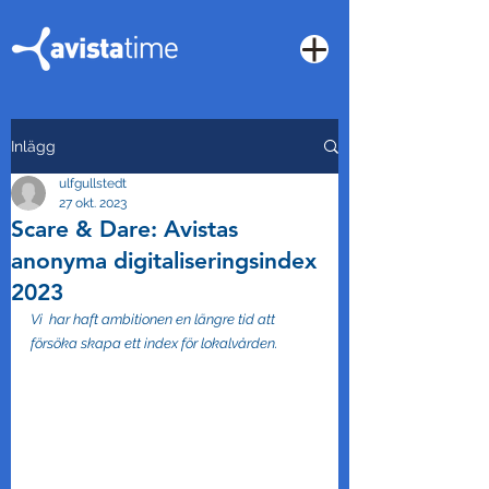
Inlägg
ulfgullstedt
27 okt. 2023
Scare & Dare: Avistas
anonyma digitaliseringsindex
2023
Vi  har haft ambitionen en längre tid att 
försöka skapa ett index för lokalvården.