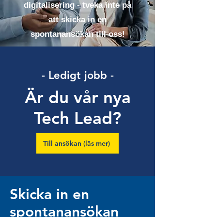
digitalisering - tveka inte på
att skicka in en
spontanansökan till oss!
- Ledigt jobb -
Är du vår nya
Tech Lead?
Till ansökan (läs mer)
Skicka in en
spontanansökan