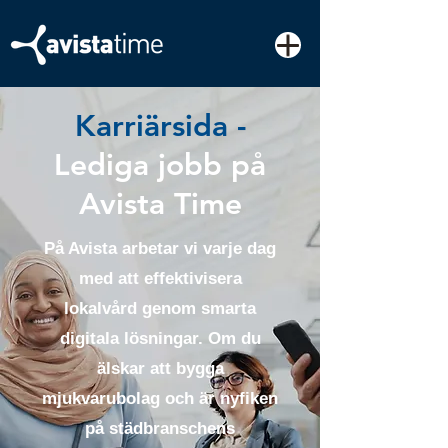
Karriärsida -
Lediga jobb på
Avista Time
På Avista arbetar vi varje dag
med att effektivisera
lokalvård genom smarta
digitala lösningar. Om du
älskar att bygga
mjukvarubolag och är nyfiken
på städbranschens