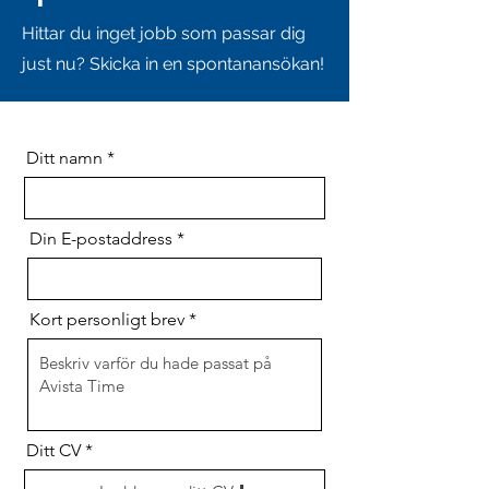
Hittar du inget jobb som passar dig
just nu? Skicka in en spontanansökan!
Ditt namn
Din E-postaddress
Kort personligt brev
Ditt CV