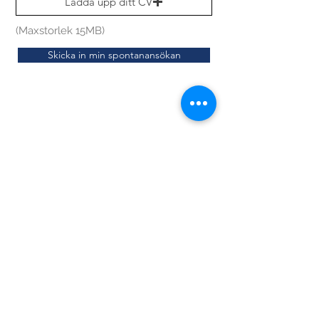
Ladda upp ditt CV
(Maxstorlek 15MB)
Skicka in min spontanansökan
Service Center
Kontakt
Logga in
Event
Nyheter
Blogg
Om Avista